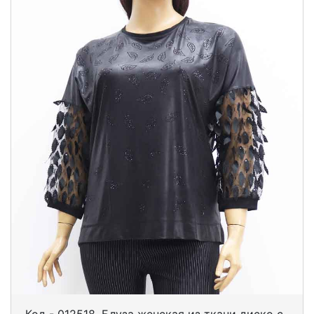
Код - 012518. Блуза женская из ткани диско с