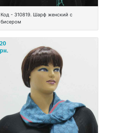
Код - 310819. Шарф женский с
бисером
120
рн.