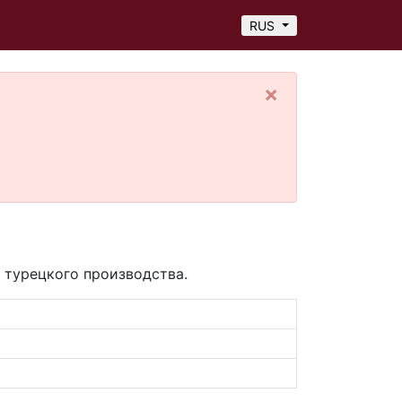
а
RUS
×
 турецкого производства.