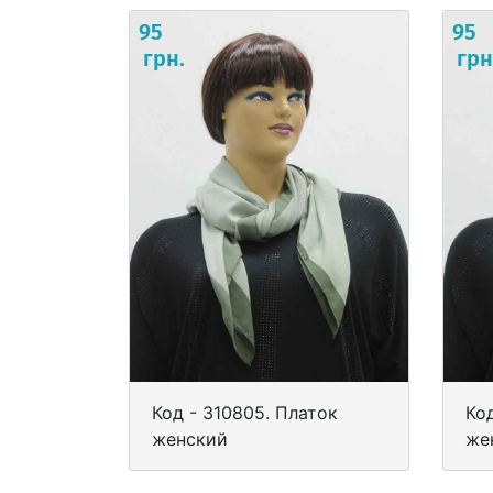
95
95
грн.
грн
Код - 310805. Платок
Ко
женский
же