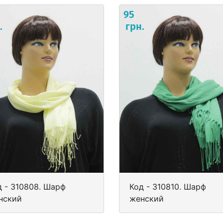
95
.
грн.
д - 310808. Шарф
Код - 310810. Шарф
нский
женский