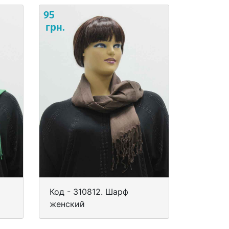
95
грн.
Код - 310812. Шарф
женский