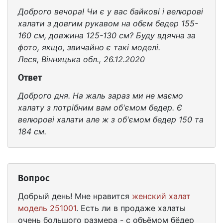
Доброго вечора! Чи є у вас байкові і велюрові
халати з довгим рукавом на обєм бедер 155-
160 см, довжина 125-130 см? Буду вдячна за
фото, якщо, звичайно є такі моделі.
Леся, Вінницька обл., 26.12.2020
Ответ
Доброго дня. На жаль зараз ми не маємо
халату з потрібним вам об'ємом бедер. Є
велюрові халати але ж з об'ємом бедер 150 та
184 см.
Вопрос
Добрый день! Мне нравится
женский халат
модель 251001
. Есть ли в продаже халаты
очень большого размера - с объёмом бёдер