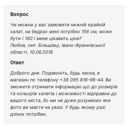
Вопрос
Чи можна у вас замовити нижній крайній
халат, на бедрах мені потрібно 156 см, може
бути і 160 і мене цікавить ціна?
Любов, смт. Більшівці, Івано-Франківської
області, 10.06.2018
Ответ
Доброго дня. Подзвоніть, будь ласка, в
магазин по телефону +38 095 816-96-44. Ви
зможете отримати інформацію що до розмірів
та кольорів халатів і можливості відправки до
вашого міста, бо ми не дуже розуміємо яке
фото ви маєте на увазі. У будь якому разі
дзінок потрібен.