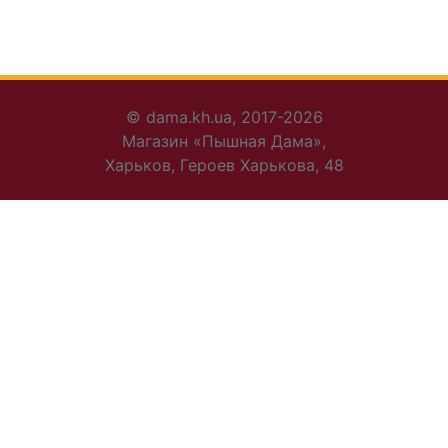
© dama.kh.ua, 2017-2026
Магазин «Пышная Дама»,
Харьков, Героев Харькова, 48
+38 095 456-30-72
+38 095 816-96-44