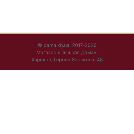
© dama.kh.ua, 2017-2026
Магазин «Пышная Дама»,
Харьков, Героев Харькова, 48
+38 095 456-30-72
+38 095 816-96-44