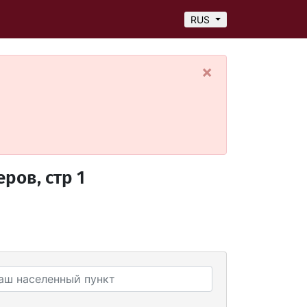
а
RUS
×
ров, стр 1