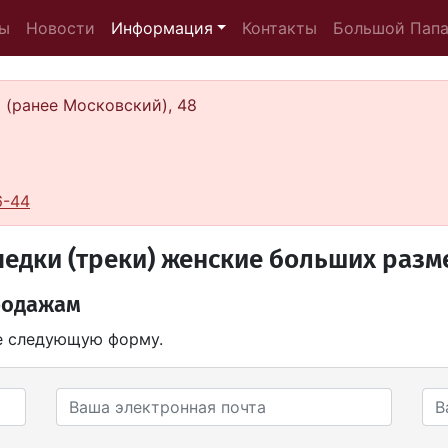
ы
Новости
Информация
Контакты
Большой Пап
а (ранее Московский), 48
6-44
едки (треки) женские больших разме
родажам
те следующую форму.